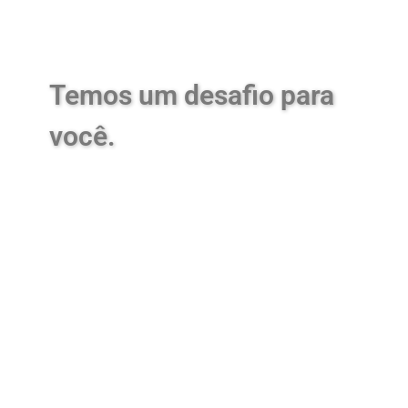
Temos um desafio para
você.
Identifique agora o nível
da
exposição
cibernética
de sua empresa!