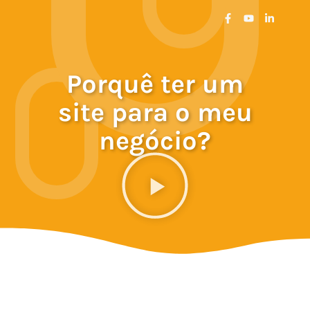
Porquê ter um
site para o meu
negócio?