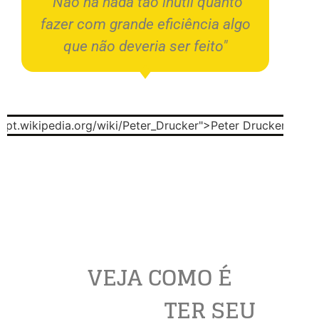
"Não há nada tão inútil quanto
fazer com grande eficiência algo
que não deveria ser feito"
VEJA COMO É
TER SEU